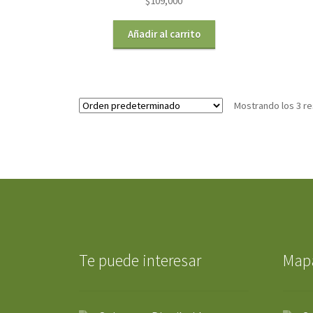
$
109,000
con
5.00
de
5
Añadir al carrito
Mostrando los 3 r
Te puede interesar
Mapa