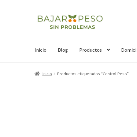
Ir
Ir
a
al
la
contenido
navegación
Inicio
Blog
Productos
Domici
Inicio
Productos etiquetados “Control Peso”