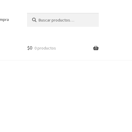
Buscar
Buscar
ompra
por:
$
0
0 productos