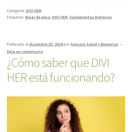
Categoría:
DIVI HER
Etiquetas:
Bajar de peso
,
DIVI HER
,
Suplementos Dietarios
Publicado el
diciembre 20, 2024
por
Asesora Salud y Bienestar
—
Deja un comentario
¿Cómo saber que DIVI
HER está funcionando?