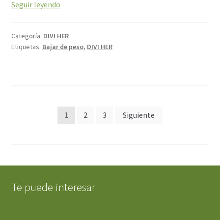
Seguir leyendo
Categoría:
DIVI HER
Etiquetas:
Bajar de peso
,
DIVI HER
Paginación
1
2
3
Siguiente
de
entradas
Te puede interesar