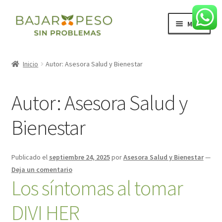
Ir
Ir
Menú
a
al
la
contenido
Inicio
navegación
Inicio
Autor: Asesora Salud y Bienestar
Blog
Autor:
Asesora Salud y
Expandi
Productos
el
Bienestar
menú
Expandi
Domicilios
hijo
el
menú
Publicado el
septiembre 24, 2025
por
Asesora Salud y Bienestar
—
hijo
Deja un comentario
Los síntomas al tomar
DIVI HER