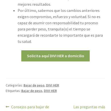
mejores resultados.
Por último, sabemos que los cambios anteriores
exigen compromiso, esfuerzo y voluntad. Si no es
capaz de asumir con responsabilidad tu proceso
para perder peso, tranquila(o) el tiempo se
encargará de recordarte lo importante que es para
tu salud.
Solicita aquí DIVI HER a domicilio
Categorías:
Bajar de peso
,
DIVI HER
Etiquetas:
Bajar de peso
,
DIVI HER
Navegación
Anterior:
Siguiente:
Consejos para bajar de
Las preguntas más