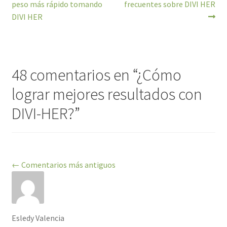
peso más rápido tomando
frecuentes sobre DIVI HER
de
DIVI HER
entradas
48 comentarios en “
¿Cómo
lograr mejores resultados con
DIVI-HER?
”
Navegación
← Comentarios más antiguos
de
comentarios
Esledy Valencia