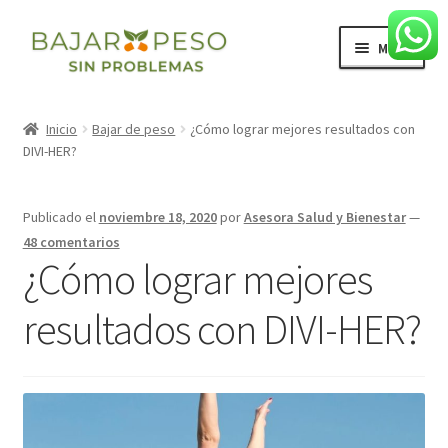
Ir
Ir
Menú
a
al
la
contenido
Inicio
navegación
Inicio
Bajar de peso
¿Cómo lograr mejores resultados con
DIVI-HER?
Blog
Expandi
Productos
Publicado el
noviembre 18, 2020
por
Asesora Salud y Bienestar
—
el
48 comentarios
menú
Expandi
Domicilios
¿Cómo lograr mejores
hijo
el
menú
resultados con DIVI-HER?
hijo